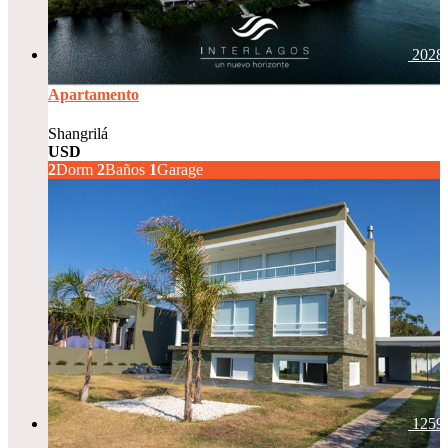
2028
Apartamento
Shangrilá
USD
285.000
2
Dorm
2
Baños
1
Garage
1259