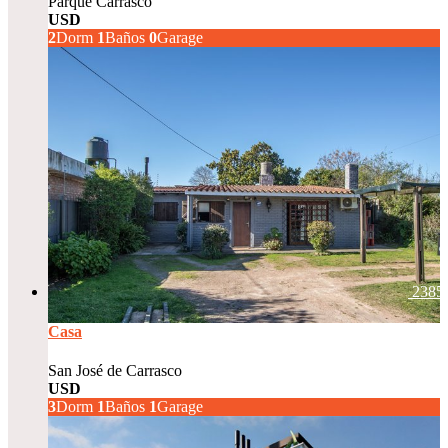
Parque Carrasco
USD
232.576
2
Dorm
1
Baños
0
Garage
2385
Casa
San José de Carrasco
USD
240.000
3
Dorm
1
Baños
1
Garage