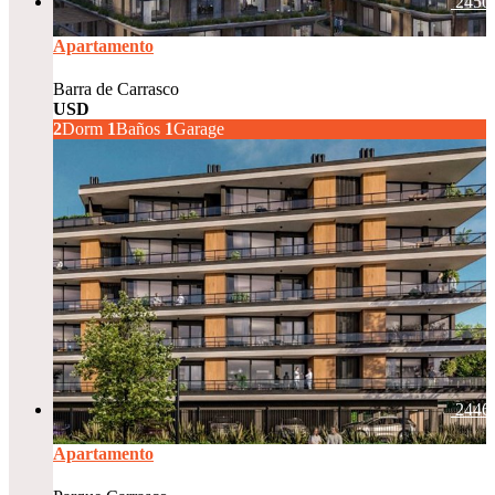
2450
Apartamento
Barra de Carrasco
USD
266.000
2
Dorm
1
Baños
1
Garage
2446
Apartamento