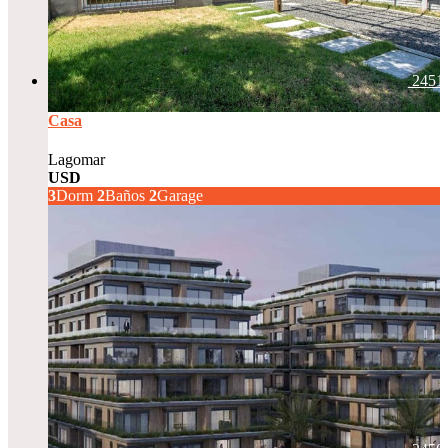
2451
Casa
Lagomar
USD
270.000
3
Dorm
2
Baños
2
Garage