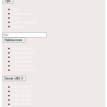
Tipo
Tipo
Apartamento
Casa
Local Comercial
Terreno
Habitaciones
Habitaciones
Monoambiente
1 Dormitorio
2 Dormitorios
3 Dormitorios
mas de 3 Dorm.
Desde U$S 0
Desde U$S 0
U$S 20.000
U$S 30.000
U$S 40.000
U$S 50.000