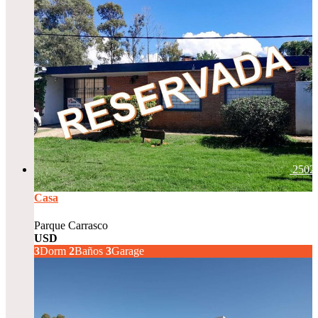
2502
Casa
Parque Carrasco
USD
350.000
3
Dorm
2
Baños
3
Garage