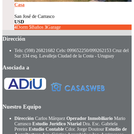
Casa
San José de Carrasco
USD
750.000
4
Dorm
5
Baños
3
Garage
Dirección
Tels: (598) 26821682 Cels: 099652250/099262153
Cruz del
Sur 334 esq. Lavalleja
Ciudad de la Costa - Uruguay
Asociada a
Nuestro Equipo
Dirección
Carlos Márquez
Operador Inmobiliario
Mario
Carrasco
Estudio Jurídico Ntarial
Dra. Esc. Gabriela
Pereira
Estudio Contable
Cdor. Jorge Doutour
Estudio de