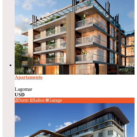
2342
Apartamento
Lagomar
USD
229.000
2
Dorm
1
Baños
0
Garage