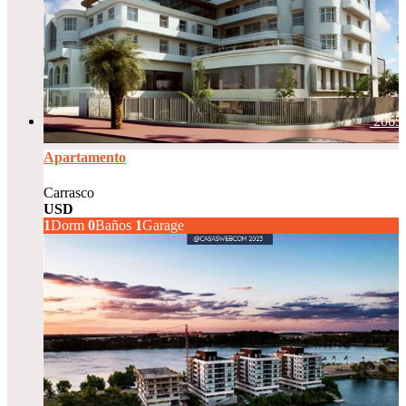
2065
Apartamento
Carrasco
USD
275.000
1
Dorm
0
Baños
1
Garage