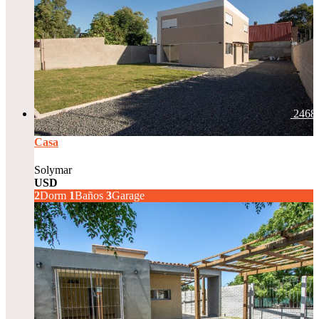
2468
Casa
Solymar
USD
215.000
2
Dorm
1
Baños
3
Garage