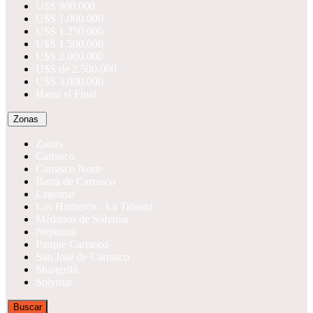
U$S 900.000
U$S 1.000.000
U$S 1.250.000
U$S 1.500.000
U$S 2.000.000
U$S de 2.500.000
U$S 3.000.000
Hasta el Final
Zonas
Zonas
Carrasco
Carrasco Norte
Barra de Carrasco
Lagomar
Los Horneros - La Tahona
Médanos de Solymar
Neptunia
Parque Carrasco
San José de Carrasco
Shangrilá
Solymar